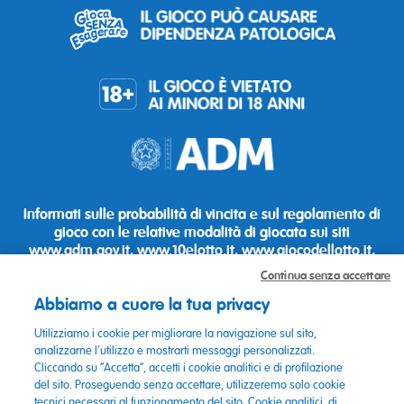
Informati sulle probabilità di vincita e sul regolamento di
gioco con le relative modalità di giocata sui siti
www.adm.gov.it
,
www.10elotto.it
,
www.giocodellotto.it
,
www.millionday.it
,
www.grattaevinci.com
, su app e presso i
Continua senza accettare
punti vendita.
Abbiamo a cuore la tua privacy
LottoItalia S.r.l. - Concessione ADM del 17 Novembre 2025
Utilizziamo i cookie per migliorare la navigazione sul sito,
Lotterie Nazionale Srl - Concessionaria ADM per le lotterie
analizzarne l’utilizzo e mostrarti messaggi personalizzati.
ad estrazione istantanea
Cliccando su “Accetta”, accetti i cookie analitici e di profilazione
del sito. Proseguendo senza accettare, utilizzeremo solo cookie
Informativa privacy APP My Lotteries
tecnici necessari al funzionamento del sito. Cookie analitici, di